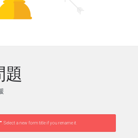
問題
支援
"
. Select a new form title if you rename it.