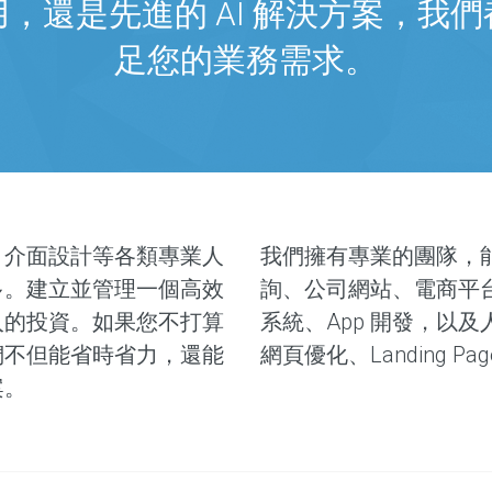
，還是先進的 AI 解決方案，我
足您的業務需求。
、介面設計等各類專業人
我們擁有專業的團隊，
多。建立並管理一個高效
詢、公司網站、電商平
入的投資。如果您不打算
系統、App 開發，以
們不但能省時省力，還能
網頁優化、Landing 
案。